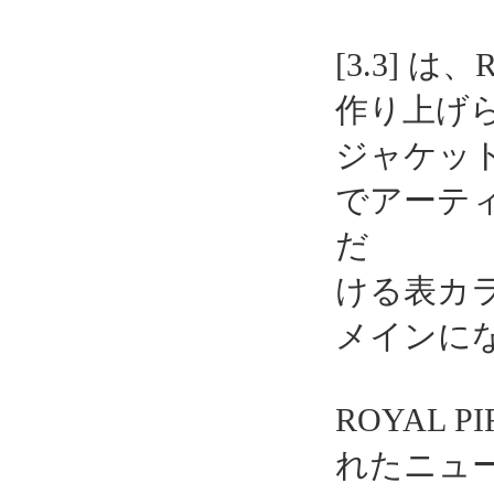
[3.3] 
作り上げ
ジャケットは
でアーテ
だ
ける表カ
メインに
ROYAL 
れたニュ