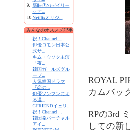
9.
新時代のデイリー
ケア...
10.
Netflixオリジ...
みんなのオススメ記事
祝！Channel ...
俳優ロモン日本公
式サ...
キム・ウソク主演
「夜...
韓国ガールズグル
ープ...
ROYAL P
人気韓国ドラマ
『恋の...
カムバッ
俳優ソンフンによ
る温...
GFRIENDイェリ...
RPの3rd
祝！Channel ...
韓国発バーチャル
しての新
アイ...
INFINITE×M...