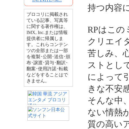
持つ内容
ブロコリに掲載され
ている記事、写真等
に関する著作権は、
RPはこ
IMX, Inc.または情報
提供者に帰属しま
クリエイ
す。これらコンテン
ツの全部または一部
苦しみ、
を複製･公開･送信･頒
布･譲渡･貸与･翻訳･
ストとして
翻案･使用許諾･転載
によって
などをすることはで
きません。
きな不安
そんな中
ない情熱
質の高い