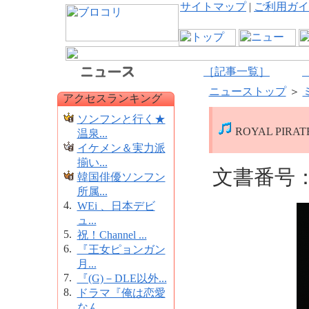
サイトマップ
|
ご利用ガイ
［記事一覧］
ニューストップ
＞
アクセスランキング
ソンフンと行く★
ROYAL PIR
温泉...
イケメン＆実力派
揃い...
文書番号：1
韓国俳優ソンフン
所属...
4.
WEi 、日本デビ
ュ...
5.
祝！Channel ...
6.
『王女ピョンガン
月...
7.
『(G)－DLE以外...
8.
ドラマ『俺は恋愛
なん...