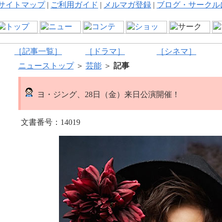
サイトマップ
|
ご利用ガイド
|
メルマガ登録
|
ブログ・サークル
［記事一覧］
［ドラマ］
［シネマ］
ニューストップ
＞
芸能
＞
記事
ヨ・ジング、28日（金）来日公演開催！
文書番号：14019