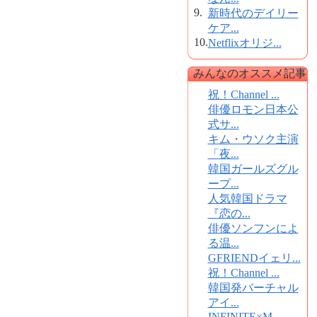
9.
新時代のデイリー
ケア...
10.
Netflixオリジ...
みんなのオススメ記事
祝！Channel ...
俳優ロモン日本公
式サ...
キム・ウソク主演
「夜...
韓国ガールズグル
ープ...
人気韓国ドラマ
『恋の...
俳優ソンフンによ
る温...
GFRIENDイェリ...
祝！Channel ...
韓国発バーチャル
アイ...
INFINITE×M...