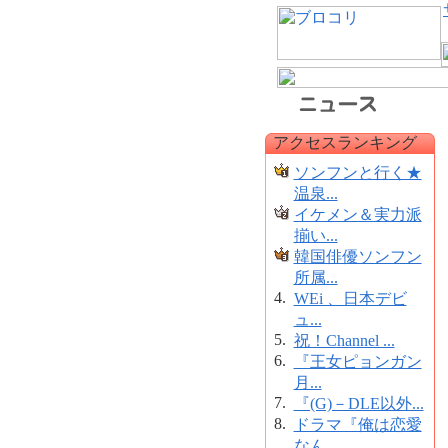
アクセスランキング
ソンフンと行く★
温泉...
イケメン＆実力派
揃い...
韓国俳優ソンフン
所属...
4.
WEi 、日本デビ
ュ...
5.
祝！Channel ...
6.
『王女ピョンガン
月...
7.
『(G)－DLE以外...
8.
ドラマ『俺は恋愛
なん...