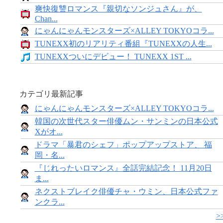
爽快復讐ロマンス『親切なソンジュさん』が、
Chan...
にゃんにゃんモンスターズ×ALLEY TOKYOコラ...
TUNEXX初のリアリティ番組『TUNEXXの人生...
TUNEXXついにデビュー！ TUNEXX 1ST ...
カテゴリ最新記事
にゃんにゃんモンスターズ×ALLEY TOKYOコラ...
韓国の次世代スター俳優ムン・サンミンの日本公式
Xがオ...
ドラマ「暴君のシェフ」ポップアップストア、 福
岡・名...
『じれったいロマンス』全話完結記念！ 11月20日
ま...
ネクストブレイク俳優チャ・ウミン、日本公式ファ
ンクラ...
>