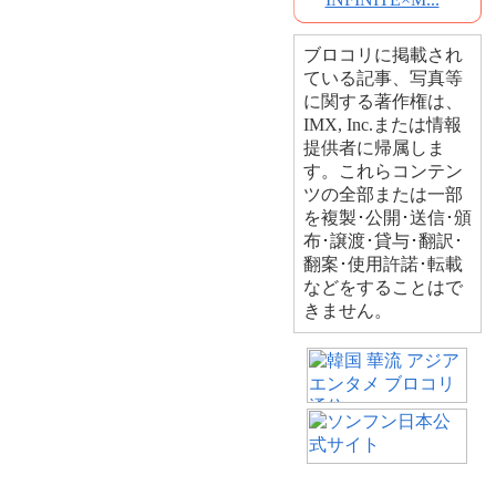
ブロコリに掲載され
ている記事、写真等
に関する著作権は、
IMX, Inc.または情報
提供者に帰属しま
す。これらコンテン
ツの全部または一部
を複製･公開･送信･頒
布･譲渡･貸与･翻訳･
翻案･使用許諾･転載
などをすることはで
きません。