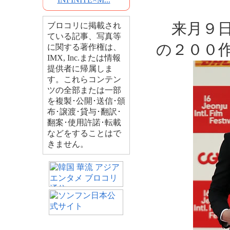
来月９日
ブロコリに掲載され
ている記事、写真等
の２００
に関する著作権は、
IMX, Inc.または情報
提供者に帰属しま
す。これらコンテン
ツの全部または一部
を複製･公開･送信･頒
布･譲渡･貸与･翻訳･
翻案･使用許諾･転載
などをすることはで
きません。