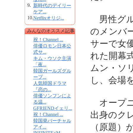
9.
新時代のデイリー
ケア...
男性グル
10.
Netflixオリジ...
のメンバ
みんなのオススメ記事
祝！Channel ...
サーで女
俳優ロモン日本公
式サ...
れた開幕
キム・ウソク主演
「夜...
ムン・ソ
韓国ガールズグル
ープ...
し、会場
人気韓国ドラマ
『恋の...
俳優ソンフンによ
オープニ
る温...
GFRIENDイェリ...
出身のク
祝！Channel ...
韓国発バーチャル
（原題）
アイ...
INFINITE×M...