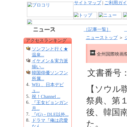
サイトマップ
|
ご利用ガイ
［記事一覧］
ニューストップ
＞
アクセスランキング
ソンフンと行く★
全州国際映画
温泉...
イケメン＆実力派
揃い...
文書番号：1
韓国俳優ソンフン
所属...
4.
WEi 、日本デビ
【ソウル
ュ...
5.
祝！Channel ...
祭典、第
6.
『王女ピョンガン
月...
後、韓国
7.
『(G)－DLE以外...
8.
ドラマ『俺は恋愛
た。
なん...