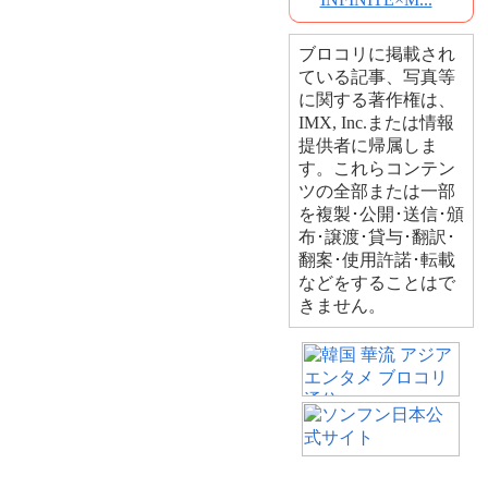
ブロコリに掲載され
ている記事、写真等
に関する著作権は、
IMX, Inc.または情報
提供者に帰属しま
す。これらコンテン
ツの全部または一部
を複製･公開･送信･頒
布･譲渡･貸与･翻訳･
翻案･使用許諾･転載
などをすることはで
きません。