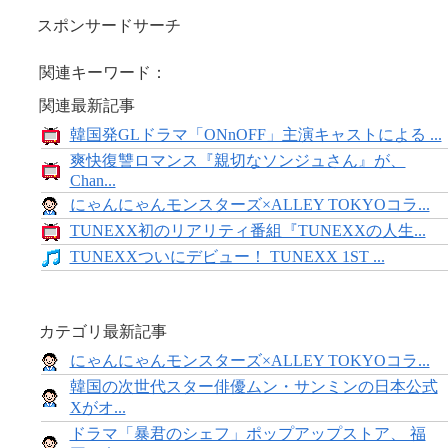
スポンサードサーチ
関連キーワード：
関連最新記事
韓国発GLドラマ「ONnOFF」主演キャストによる ...
爽快復讐ロマンス『親切なソンジュさん』が、
Chan...
にゃんにゃんモンスターズ×ALLEY TOKYOコラ...
TUNEXX初のリアリティ番組『TUNEXXの人生...
TUNEXXついにデビュー！ TUNEXX 1ST ...
カテゴリ最新記事
にゃんにゃんモンスターズ×ALLEY TOKYOコラ...
韓国の次世代スター俳優ムン・サンミンの日本公式
Xがオ...
ドラマ「暴君のシェフ」ポップアップストア、 福