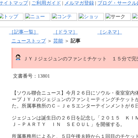
サイトマップ
|
ご利用ガイド
|
メルマガ登録
|
ブログ・サークル
［記事一覧］
［ドラマ］
［シネマ］
ニューストップ
＞
芸能
＞
記事
ＪＹＪジェジュンのファンミチケット １５分で完
文書番号：13801
【ソウル聯合ニュース】今月２６日にソウル・蚕室室内
ープＪＹＪのジェジュンのファンミーティングチケット
た。所属事務所のＣ－ＪｅＳエンターテインメントが６
ジェジュンは誕生日の２６日を記念し「２０１５ Ｋ
Ｊ－ＰＡＲＴＹ ＩＮ ＳＥＯＵＬ」を開催する。
所属事務所によると、５日午後８時から１回目のチケッ