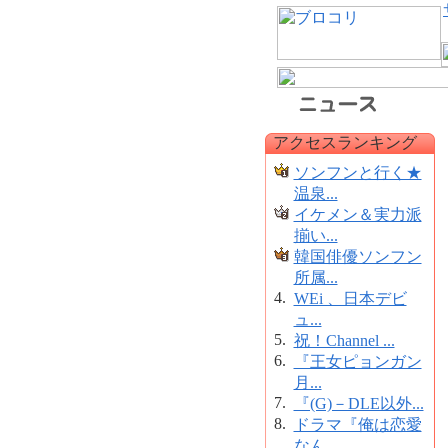
アクセスランキング
ソンフンと行く★
温泉...
イケメン＆実力派
揃い...
韓国俳優ソンフン
所属...
4.
WEi 、日本デビ
ュ...
5.
祝！Channel ...
6.
『王女ピョンガン
月...
7.
『(G)－DLE以外...
8.
ドラマ『俺は恋愛
なん...