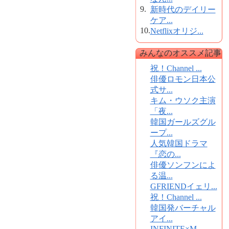
9.
新時代のデイリー
ケア...
10.
Netflixオリジ...
みんなのオススメ記事
祝！Channel ...
俳優ロモン日本公
式サ...
キム・ウソク主演
「夜...
韓国ガールズグル
ープ...
人気韓国ドラマ
『恋の...
俳優ソンフンによ
る温...
GFRIENDイェリ...
祝！Channel ...
韓国発バーチャル
アイ...
INFINITE×M...