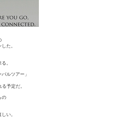
の
ンした。
来る。
ーバルツアー」
、
れる予定だ。
らの
。
ほしい。