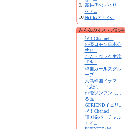
9.
新時代のデイリー
ケア...
10.
Netflixオリジ...
みんなのオススメ記事
祝！Channel ...
俳優ロモン日本公
式サ...
キム・ウソク主演
「夜...
韓国ガールズグル
ープ...
人気韓国ドラマ
『恋の...
俳優ソンフンによ
る温...
GFRIENDイェリ...
祝！Channel ...
韓国発バーチャル
アイ...
INFINITE×M...