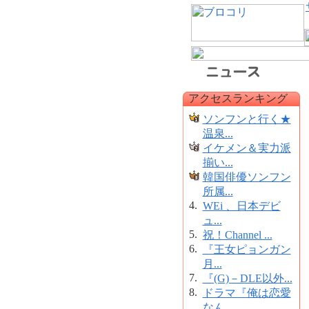
アクセスランキング
ソンフンと行く★
温泉...
イケメン＆実力派
揃い...
韓国俳優ソンフン
所属...
4.
WEi 、日本デビ
ュ...
5.
祝！Channel ...
6.
『王女ピョンガン
月...
7.
『(G)－DLE以外...
8.
ドラマ『俺は恋愛
なん...