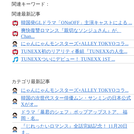
関連キーワード：
関連最新記事
韓国発GLドラマ「ONnOFF」主演キャストによる ...
爽快復讐ロマンス『親切なソンジュさん』が、
Chan...
にゃんにゃんモンスターズ×ALLEY TOKYOコラ...
TUNEXX初のリアリティ番組『TUNEXXの人生...
TUNEXXついにデビュー！ TUNEXX 1ST ...
カテゴリ最新記事
にゃんにゃんモンスターズ×ALLEY TOKYOコラ...
韓国の次世代スター俳優ムン・サンミンの日本公式
Xがオ...
ドラマ「暴君のシェフ」ポップアップストア、 福
岡・名...
『じれったいロマンス』全話完結記念！ 11月20日
ま...