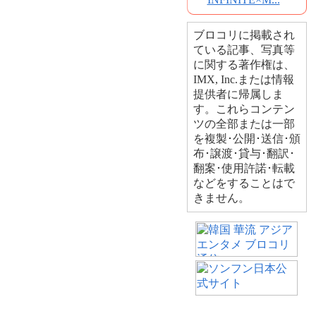
ブロコリに掲載され
ている記事、写真等
に関する著作権は、
IMX, Inc.または情報
提供者に帰属しま
す。これらコンテン
ツの全部または一部
を複製･公開･送信･頒
布･譲渡･貸与･翻訳･
翻案･使用許諾･転載
などをすることはで
きません。