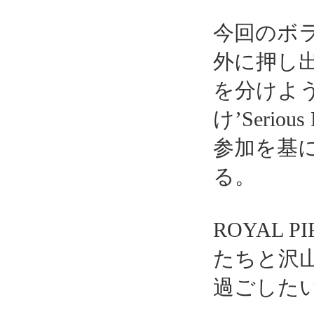
今回のボ
外に押し
を分けよ
け’Serio
参加を基に成り
る。
ROYAL 
たちと沢
過ごした