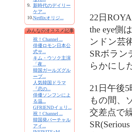
9.
新時代のデイリー
ケア...
22日ROYA
10.
Netflixオリジ...
the eye
みんなのオススメ記事
ンドン芸術
祝！Channel ...
俳優ロモン日本公
SRボラン
式サ...
キム・ウソク主演
らかにし
「夜...
韓国ガールズグル
ープ...
人気韓国ドラマ
21日午後
『恋の...
俳優ソンフンによ
もの間、
る温...
GFRIENDイェリ...
交差点で繰
祝！Channel ...
韓国発バーチャル
SR(Seri
アイ...
INFINITE×M...