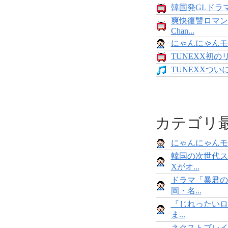
韓国発GLドラマ
爽快復讐ロマン
Chan...
にゃんにゃんモンス
TUNEXX初の
TUNEXXついにデ
カテゴリ
にゃんにゃんモンス
韓国の次世代ス
Xがオ...
ドラマ「暴君の
岡・名...
『じれったいロ
ま...
ネクストブレイ