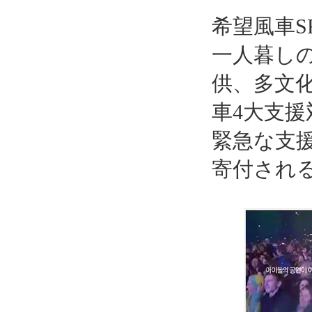
希望風車
一人暮し
供、多文
車4大支
緊急な支
寄付され