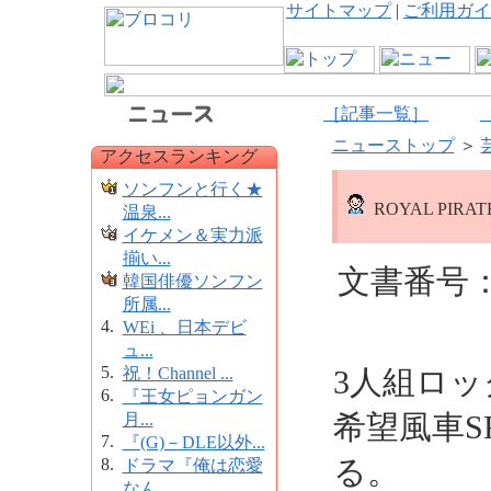
サイトマップ
|
ご利用ガイ
［記事一覧］
ニューストップ
＞
アクセスランキング
ソンフンと行く★
ROYAL PIR
温泉...
イケメン＆実力派
揃い...
文書番号：1
韓国俳優ソンフン
所属...
4.
WEi 、日本デビ
ュ...
5.
祝！Channel ...
3人組ロック
6.
『王女ピョンガン
希望風車S
月...
7.
『(G)－DLE以外...
る。
8.
ドラマ『俺は恋愛
なん...