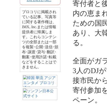
寄付者と
内の恵ま
ブロコリに掲載され
ている記事、写真等
ための国
に関する著作権は、
IMX, Inc.または情報
あり、大
提供者に帰属しま
す。これらコンテン
る。
ツの全部または一部
を複製･公開･送信･頒
布･譲渡･貸与･翻訳･
翻案･使用許諾･転載
全面がガ
などをすることはで
きません。
3人のDJ
接市民か
寄付参加
ペーン。