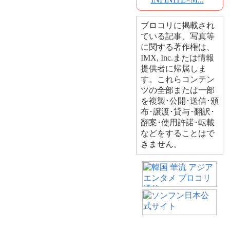
ブロコリに掲載され
ている記事、写真等
に関する著作権は、
IMX, Inc.または情報
提供者に帰属しま
す。これらコンテン
ツの全部または一部
を複製･公開･送信･頒
布･譲渡･貸与･翻訳･
翻案･使用許諾･転載
などをすることはで
きません。