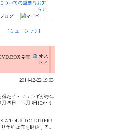
についての重要なお知
らせ
［ミュージック］
オス
」DVD.BOX発売
スメ
2014-12-22 19:03
を得たイ・ジュンギが毎年
29日～12月3日にかけ
OUR TOGETHER in
月）より予約販売を開始する。