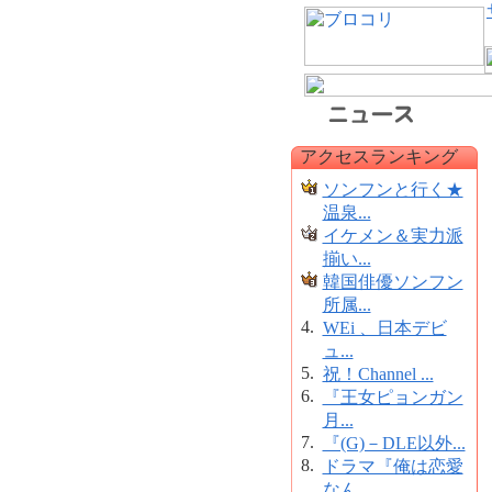
アクセスランキング
ソンフンと行く★
温泉...
イケメン＆実力派
揃い...
韓国俳優ソンフン
所属...
4.
WEi 、日本デビ
ュ...
5.
祝！Channel ...
6.
『王女ピョンガン
月...
7.
『(G)－DLE以外...
8.
ドラマ『俺は恋愛
なん...