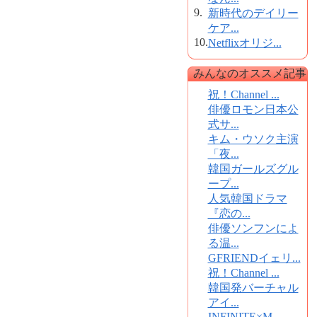
9.
新時代のデイリー
ケア...
10.
Netflixオリジ...
みんなのオススメ記事
祝！Channel ...
俳優ロモン日本公
式サ...
キム・ウソク主演
「夜...
韓国ガールズグル
ープ...
人気韓国ドラマ
『恋の...
俳優ソンフンによ
る温...
GFRIENDイェリ...
祝！Channel ...
韓国発バーチャル
アイ...
INFINITE×M...