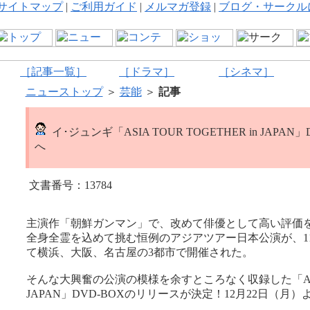
サイトマップ
|
ご利用ガイド
|
メルマガ登録
|
ブログ・サークル
［記事一覧］
［ドラマ］
［シネマ］
ニューストップ
＞
芸能
＞
記事
イ･ジュンギ「ASIA TOUR TOGETHER in JAPAN
へ
文書番号：13784
主演作「朝鮮ガンマン」で、改めて俳優として高い評価
全身全霊を込めて挑む恒例のアジアツアー日本公演が、11月
て横浜、大阪、名古屋の3都市で開催された。
そんな大興奮の公演の模様を余すところなく収録した「ASIA T
JAPAN」DVD-BOXのリリースが決定！12月22日（