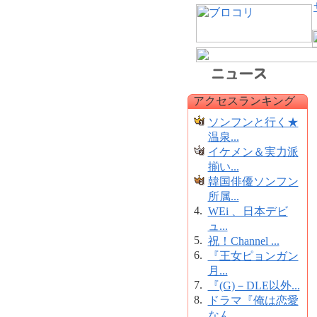
アクセスランキング
ソンフンと行く★
温泉...
イケメン＆実力派
揃い...
韓国俳優ソンフン
所属...
4.
WEi 、日本デビ
ュ...
5.
祝！Channel ...
6.
『王女ピョンガン
月...
7.
『(G)－DLE以外...
8.
ドラマ『俺は恋愛
なん...