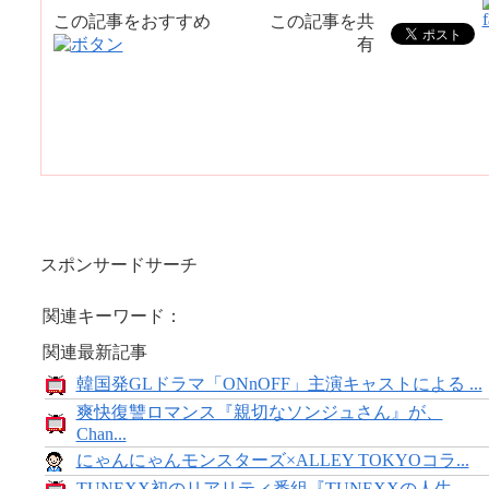
この記事をおすすめ
この記事を共
有
スポンサードサーチ
関連キーワード：
関連最新記事
韓国発GLドラマ「ONnOFF」主演キャストによる ...
爽快復讐ロマンス『親切なソンジュさん』が、
Chan...
にゃんにゃんモンスターズ×ALLEY TOKYOコラ...
TUNEXX初のリアリティ番組『TUNEXXの人生...