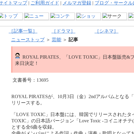
サイトマップ
|
ご利用ガイド
|
メルマガ登録
|
ブログ・サークル
［記事一覧］
［ドラマ］
［シネマ］
ニューストップ
＞
芸能
＞
記事
ROYAL PIRATES、「LOVE TOXIC」日本盤販
来日決定！
文書番号：13695
ROYAL PIRATESが、10月3日（金）2ndアルバムとなる「
リリースする。
「LOVE TOXIC」日本盤には、韓国でリリースされたタ
TOXIC」の日本語バージョン「Love Toxic -コイニオチテ(Jap
とする全6曲を収録。
全曲がメンバーによる作詞・作曲・演奏・歌唱となって