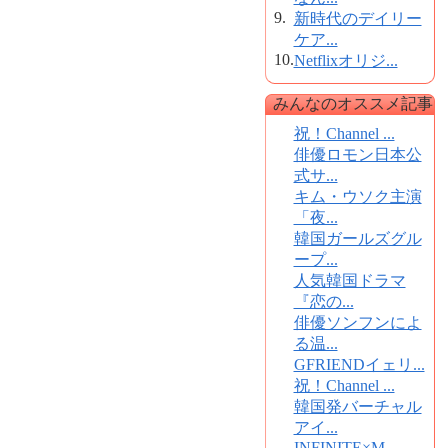
9.
新時代のデイリー
ケア...
10.
Netflixオリジ...
みんなのオススメ記事
祝！Channel ...
俳優ロモン日本公
式サ...
キム・ウソク主演
「夜...
韓国ガールズグル
ープ...
人気韓国ドラマ
『恋の...
俳優ソンフンによ
る温...
GFRIENDイェリ...
祝！Channel ...
韓国発バーチャル
アイ...
INFINITE×M...