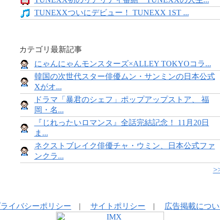
TUNEXXついにデビュー！ TUNEXX 1ST ...
カテゴリ最新記事
にゃんにゃんモンスターズ×ALLEY TOKYOコラ...
韓国の次世代スター俳優ムン・サンミンの日本公式
Xがオ...
ドラマ「暴君のシェフ」ポップアップストア、 福
岡・名...
『じれったいロマンス』全話完結記念！ 11月20日
ま...
ネクストブレイク俳優チャ・ウミン、日本公式ファ
ンクラ...
>
プライバシーポリシー
|
サイトポリシー
|
広告掲載につい