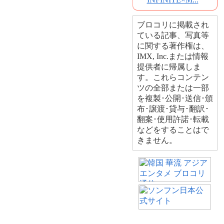
ブロコリに掲載され
ている記事、写真等
に関する著作権は、
IMX, Inc.または情報
提供者に帰属しま
す。これらコンテン
ツの全部または一部
を複製･公開･送信･頒
布･譲渡･貸与･翻訳･
翻案･使用許諾･転載
などをすることはで
きません。