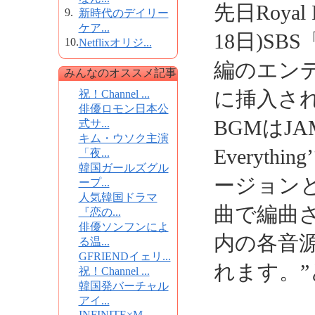
先日Royal
9.
新時代のデイリー
ケア...
18日)S
10.
Netflixオリジ...
編のエン
みんなのオススメ記事
に挿入さ
祝！Channel ...
俳優ロモン日本公
BGMはJA
式サ...
キム・ウソク主演
Everyt
「夜...
韓国ガールズグル
ージョン
ープ...
人気韓国ドラマ
曲で編曲された
『恋の...
俳優ソンフンによ
内の各音源
る温...
GFRIENDイェリ...
れます。”
祝！Channel ...
韓国発バーチャル
アイ...
INFINITE×M...