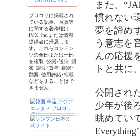
また、“J
慣れない
ブロコリに掲載され
ている記事、写真等
夢を諦め
に関する著作権は、
IMX, Inc.または情報
う意志を
提供者に帰属しま
す。これらコンテン
んの応援
ツの全部または一部
を複製･公開･送信･頒
トと共に
布･譲渡･貸与･翻訳･
翻案･使用許諾･転載
などをすることはで
きません。
公開され
少年が後
眺めていて
Everyt