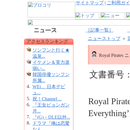
サイトマップ
|
ご利用ガイ
［記事一覧］
ニューストップ
＞
アクセスランキング
ソンフンと行く★
Royal Pirate
温泉...
イケメン＆実力派
揃い...
文書番号：1
韓国俳優ソンフン
所属...
4.
WEi 、日本デビ
ュ...
5.
祝！Channel ...
Royal Pi
6.
『王女ピョンガン
Everyth
月...
7.
『(G)－DLE以外...
8.
ドラマ『俺は恋愛
なん...