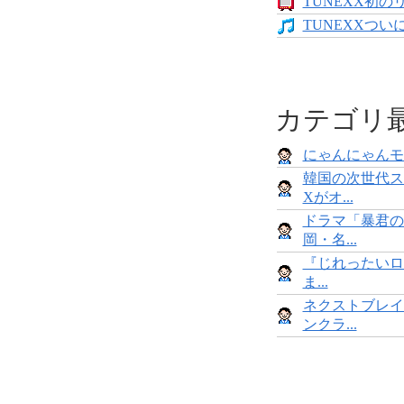
TUNEXX初の
TUNEXXついにデ
カテゴリ
にゃんにゃんモンス
韓国の次世代ス
Xがオ...
ドラマ「暴君の
岡・名...
『じれったいロ
ま...
ネクストブレイ
ンクラ...