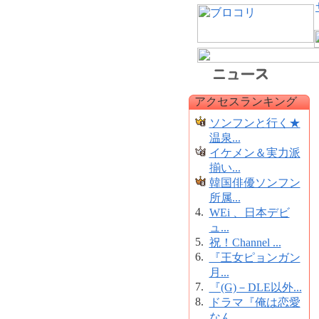
アクセスランキング
ソンフンと行く★
温泉...
イケメン＆実力派
揃い...
韓国俳優ソンフン
所属...
4.
WEi 、日本デビ
ュ...
5.
祝！Channel ...
6.
『王女ピョンガン
月...
7.
『(G)－DLE以外...
8.
ドラマ『俺は恋愛
なん...