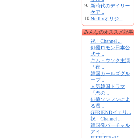
9.
新時代のデイリー
ケア...
10.
Netflixオリジ...
みんなのオススメ記事
祝！Channel ...
俳優ロモン日本公
式サ...
キム・ウソク主演
「夜...
韓国ガールズグル
ープ...
人気韓国ドラマ
『恋の...
俳優ソンフンによ
る温...
GFRIENDイェリ...
祝！Channel ...
韓国発バーチャル
アイ...
INFINITE×M...