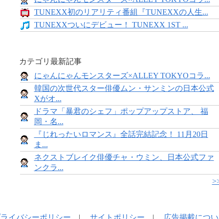
TUNEXX初のリアリティ番組『TUNEXXの人生...
TUNEXXついにデビュー！ TUNEXX 1ST ...
カテゴリ最新記事
にゃんにゃんモンスターズ×ALLEY TOKYOコラ...
韓国の次世代スター俳優ムン・サンミンの日本公式
Xがオ...
ドラマ「暴君のシェフ」ポップアップストア、 福
岡・名...
『じれったいロマンス』全話完結記念！ 11月20日
ま...
ネクストブレイク俳優チャ・ウミン、日本公式ファ
ンクラ...
>
プライバシーポリシー
|
サイトポリシー
|
広告掲載につい