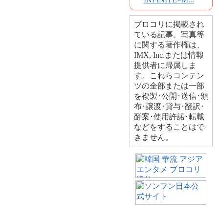
ブロコリに掲載され
ている記事、写真等
に関する著作権は、
IMX, Inc.または情報
提供者に帰属しま
す。これらコンテン
ツの全部または一部
を複製･公開･送信･頒
布･譲渡･貸与･翻訳･
翻案･使用許諾･転載
などをすることはで
きません。