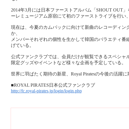
2014年3月には日本ファーストアルバム「SHOUT OU
ーレミュージアム原宿にて初のファーストライブを行い
現在は、今夏のカムバックに向けて新曲のレコーディン
か、
メンバーそれぞれの個性を生かして韓国のバラエティ番
げている。
公式ファンクラブでは、会員だけが観覧できるスペシャ
限定グッズやイベントなど様々な企画を予定している。
世界に羽ばたく期待の新星、Royal Piratesの今後の活躍
■ROYAL PIRATES日本公式ファンクラブ
http://fc.royal-pirates.jp/login/login.php