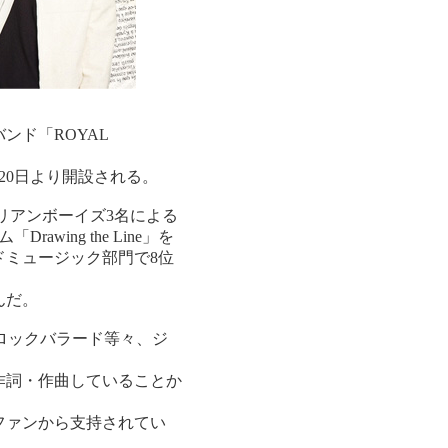
ンド「ROYAL
20日より開設される。
のコリアンボーイズ3名による
wing the Line」を
ミュージック部門で8位
んだ。
ロックバラード等々、ジ
作詞・作曲していることか
ファンから支持されてい