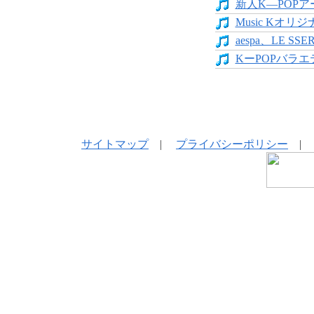
新人K―POPア
Music Kオリジ
aespa、LE SS
KーPOPバラエテ
サイトマップ
|
プライバシーポリシー