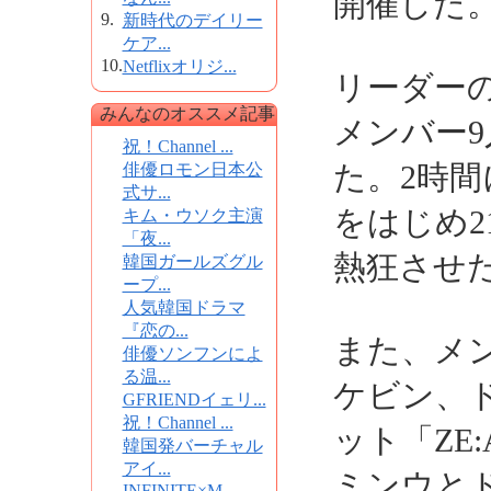
開催した
9.
新時代のデイリー
ケア...
10.
Netflixオリジ...
リーダー
みんなのオススメ記事
メンバー
祝！Channel ...
た。2時間
俳優ロモン日本公
式サ...
をはじめ
キム・ウソク主演
「夜...
熱狂させ
韓国ガールズグル
ープ...
人気韓国ドラマ
『恋の...
また、メン
俳優ソンフンによ
る温...
ケビン、
GFRIENDイェリ...
祝！Channel ...
ット「ZE
韓国発バーチャル
アイ...
ミンウと
INFINITE×M...