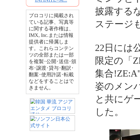
披露する
ブロコリに掲載され
ステージ
ている記事、写真等
に関する著作権は、
IMX, Inc.または情報
提供者に帰属しま
22日に
す。これらコンテン
ツの全部または一部
限定の「Z
を複製･公開･送信･頒
布･譲渡･貸与･翻訳･
集合!ZE:
翻案･使用許諾･転載
などをすることはで
姿のメン
きません。
と共にゲ
した。