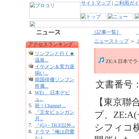
サイトマップ
|
ご利用ガイ
［記事一覧］
ニューストップ
＞
アクセスランキング
ソンフンと行く★
温泉...
ZE:A 日本
イケメン＆実力派
揃い...
韓国俳優ソンフン
文書番号：1
所属...
4.
WEi 、日本デビ
ュ...
【東京聯
5.
祝！Channel ...
6.
『王女ピョンガン
プ、ZE:A
月...
7.
シフィコ
『(G)－DLE以外...
8.
ドラマ『俺は恋愛
なん...