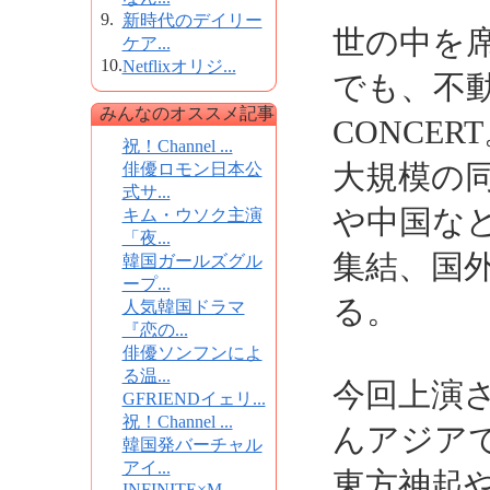
9.
新時代のデイリー
世の中を席
ケア...
10.
Netflixオリジ...
でも、不動
みんなのオススメ記事
CONCE
祝！Channel ...
大規模の
俳優ロモン日本公
式サ...
や中国な
キム・ウソク主演
「夜...
集結、国
韓国ガールズグル
ープ...
る。
人気韓国ドラマ
『恋の...
俳優ソンフンによ
る温...
今回上演さ
GFRIENDイェリ...
祝！Channel ...
んアジア
韓国発バーチャル
アイ...
東方神起やK
INFINITE×M...