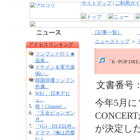
サイトマップ
|
ご利用ガイ
［記事一覧］
ニューストップ
＞
アクセスランキング
ソンフンと行く★
温泉...
「K−POP DRE
イケメン＆実力派
揃い...
韓国俳優ソンフン
文書番号：1
所属...
4.
WEi 、日本デビ
ュ...
今年5月に
5.
祝！Channel ...
6.
『王女ピョンガン
CONCE
月...
7.
が決定し
『(G)－DLE以外...
8.
ドラマ『俺は恋愛
なん...