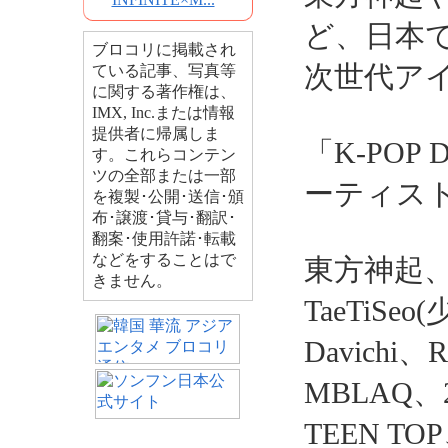
ど、日本
ブロコリに掲載され
次世代ア
ている記事、写真等
に関する著作権は、
IMX, Inc.または情報
提供者に帰属しま
「K-POP 
す。これらコンテン
ツの全部または一部
ーティス
を複製･公開･送信･頒
布･譲渡･貸与･翻訳･
翻案･使用許諾･転載
などをすることはで
東方神起、K
きません。
TaeTiSe
Davichi
MBLAQ、2
TEEN TOP