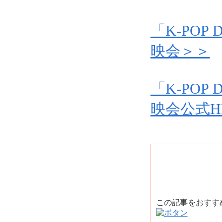
「K-POP 
映会＞＞
「K-POP 
映会公式H
この記事をおす