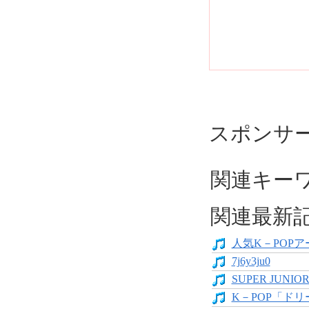
スポンサ
関連キーワー
関連最新
人気K－POP
7j6y3ju0
SUPER JUNIO
K－POP「ド