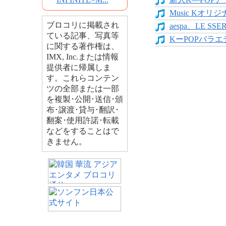
Music Kオリジ
ブロコリに掲載され
aespa、LE SS
ている記事、写真等
KーPOPバラエテ
に関する著作権は、
IMX, Inc.または情報
提供者に帰属しま
す。これらコンテン
ツの全部または一部
を複製･公開･送信･頒
布･譲渡･貸与･翻訳･
翻案･使用許諾･転載
などをすることはで
きません。