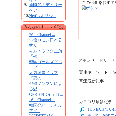
この記事をおす
9.
新時代のデイリー
ケア...
10.
Netflixオリジ...
みんなのオススメ記事
祝！Channel ...
俳優ロモン日本公
式サ...
キム・ウソク主演
「夜...
スポンサードサーチ
韓国ガールズグル
ープ...
関連キーワード： Wonde
人気韓国ドラマ
『恋の...
関連最新記事
俳優ソンフンによ
る温...
GFRIENDイェリ...
祝！Channel ...
カテゴリ最新記事
韓国発バーチャル
TUNEXXついにデ
アイ...
INFINITE×M...
新人K―POPア