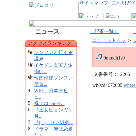
サイトマップ
|
ご利用ガイ
［記事一覧］
ニューストップ
＞
アクセスランキング
ソンフンと行く★
0mmdh1s0
温泉...
イケメン＆実力派
揃い...
文書番号：12266
韓国俳優ソンフン
所属...
wh0cd4672035
where 
4.
WEi 、日本デビ
ュ...
5.
祝！Channel ...
6.
『王女ピョンガン
月...
7.
『(G)－DLE以外...
8.
ドラマ『俺は恋愛
なん...