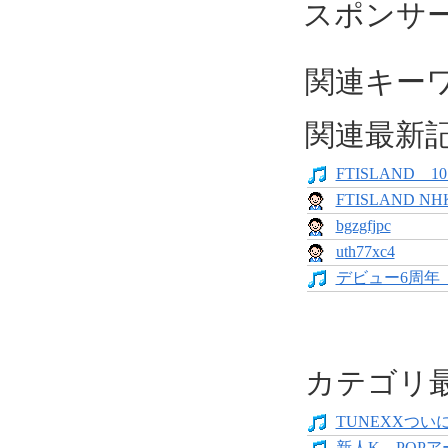
スポンサ
関連キーワー
関連最新
FTISLAND 
FTISLAND
bgzgfjpc
uth77xc4
デビュー6周年 
カテゴリ
TUNEXXついにデ
新人K―POPア