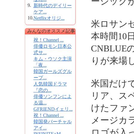
ージックが
9.
新時代のデイリー
ケア...
10.
Netflixオリジ...
米ロサン
みんなのオススメ記事
本時間10日
祝！Channel ...
CNBLU
俳優ロモン日本公
式サ...
りが来場
キム・ウソク主演
「夜...
韓国ガールズグル
ープ...
米国だけ
人気韓国ドラマ
『恋の...
リア、ス
俳優ソンフンによ
る温...
けたファン
GFRIENDイェリ...
祝！Channel ...
メージカラ
韓国発バーチャル
アイ...
ロゴが入
INFINITE×M...