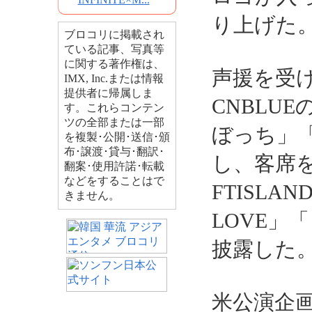
り上げた
ブロコリに掲載され
ている記事、写真等
に関する著作権は、
声援を受
IMX, Inc.または情報
提供者に帰属しま
CNBLU
す。これらコンテン
ツの全部または一部
ぼっち」「
を複製･公開･送信･頒
布･譲渡･貸与･翻訳･
し、客席
翻案･使用許諾･転載
などをすることはで
FTISLAND
きません。
LOVE」
披露した
米公演企