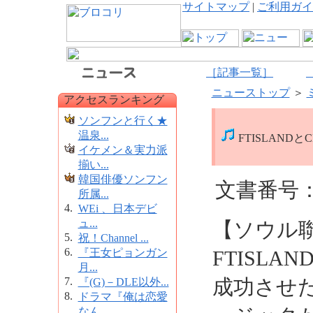
サイトマップ
|
ご利用ガイ
［記事一覧］
ニューストップ
＞
アクセスランキング
ソンフンと行く★
温泉...
FTISLANDと
イケメン＆実力派
揃い...
韓国俳優ソンフン
文書番号：1
所属...
4.
WEi 、日本デビ
ュ...
【ソウル
5.
祝！Channel ...
6.
『王女ピョンガン
FTISLA
月...
7.
成功させ
『(G)－DLE以外...
8.
ドラマ『俺は恋愛
なん...