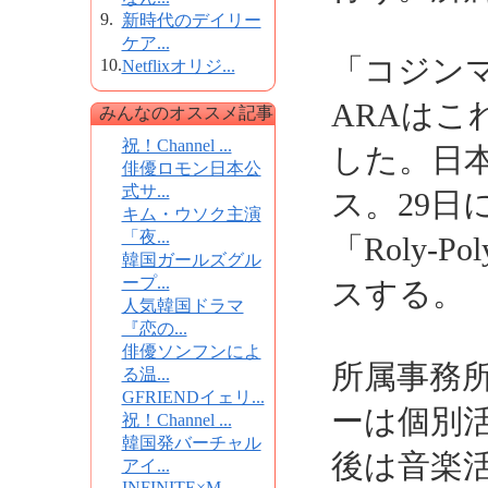
9.
新時代のデイリー
ケア...
「コジンマ
10.
Netflixオリジ...
ARAはこ
みんなのオススメ記事
祝！Channel ...
した。日
俳優ロモン日本公
式サ...
ス。29日
キム・ウソク主演
「夜...
「Roly
韓国ガールズグル
ープ...
スする。
人気韓国ドラマ
『恋の...
俳優ソンフンによ
所属事務所
る温...
GFRIENDイェリ...
ーは個別
祝！Channel ...
韓国発バーチャル
後は音楽
アイ...
INFINITE×M...