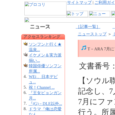
サイトマップ
|
ご利用ガイ
［記事一覧］
ニューストップ
＞
アクセスランキング
ソンフンと行く★
T－ARA 7
温泉...
イケメン＆実力派
揃い...
文書番号：1
韓国俳優ソンフン
所属...
4.
WEi 、日本デビ
【ソウル
ュ...
5.
祝！Channel ...
記念し、7
6.
『王女ピョンガン
月...
7月にフ
7.
『(G)－DLE以外...
8.
ドラマ『俺は恋愛
行う。所属
なん...