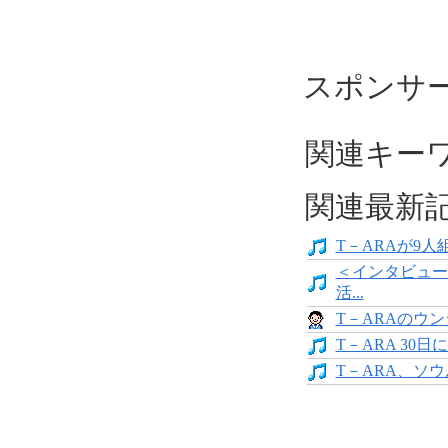
スポンサ
関連キーワ
関連最新
T－ARAが9人
＜インタビュー
活...
T－ARAのウ
T－ARA 30
T－ARA、ソ