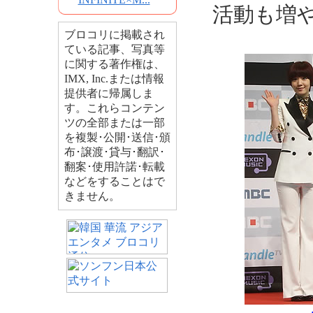
活動も増
ブロコリに掲載され
ている記事、写真等
に関する著作権は、
IMX, Inc.または情報
提供者に帰属しま
す。これらコンテン
ツの全部または一部
を複製･公開･送信･頒
布･譲渡･貸与･翻訳･
翻案･使用許諾･転載
などをすることはで
きません。