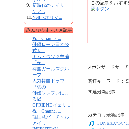
この記事をおす
9.
新時代のデイリー
ケア...
10.
Netflixオリジ...
みんなのオススメ記事
祝！Channel ...
俳優ロモン日本公
式サ...
キム・ウソク主演
「夜...
スポンサードサーチ
韓国ガールズグル
ープ...
人気韓国ドラマ
関連キーワード： SMa
『恋の...
関連最新記事
俳優ソンフンによ
る温...
GFRIENDイェリ...
祝！Channel ...
カテゴリ最新記事
韓国発バーチャル
アイ...
TUNEXXついにデ
INFINITE×M...