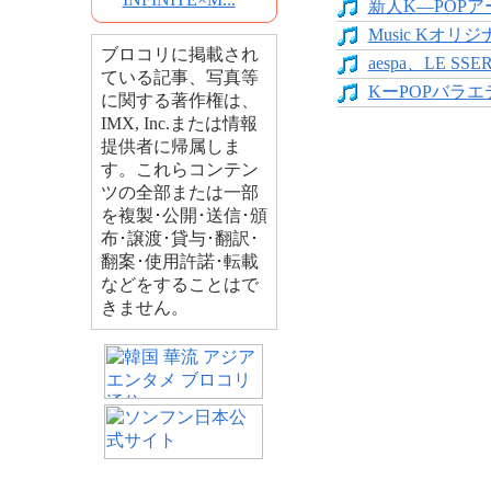
新人K―POPア
Music Kオリジ
ブロコリに掲載され
aespa、LE SS
ている記事、写真等
KーPOPバラエテ
に関する著作権は、
IMX, Inc.または情報
提供者に帰属しま
す。これらコンテン
ツの全部または一部
を複製･公開･送信･頒
布･譲渡･貸与･翻訳･
翻案･使用許諾･転載
などをすることはで
きません。