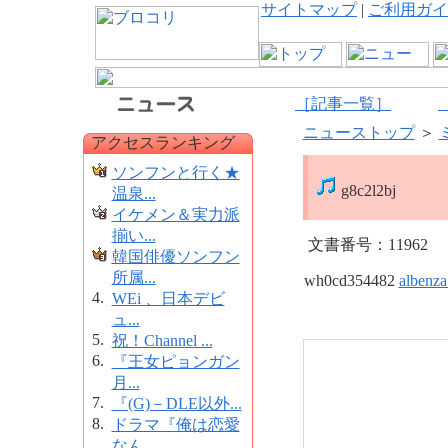
サイトマップ
|
ご利用ガイ
［記事一覧］
ニューストップ
＞
アクセスランキング
ソンフンと行く★
g8c2l2bj
温泉...
イケメン＆実力派
揃い...
文書番号：11962
韓国俳優ソンフン
所属...
wh0cd354482
albenza
4.
WEi 、日本デビ
ュ...
5.
祝！Channel ...
6.
『王女ピョンガン
月...
7.
『(G)－DLE以外...
8.
ドラマ『俺は恋愛
なん...