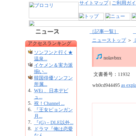
サイトマップ
|
ご利用ガイ
［記事一覧］
ニューストップ
＞
アクセスランキング
ソンフンと行く★
nolavbnx
温泉...
イケメン＆実力派
揃い...
文書番号：11932
韓国俳優ソンフン
所属...
wh0cd944495
as expl
4.
WEi 、日本デビ
ュ...
5.
祝！Channel ...
6.
『王女ピョンガン
月...
7.
『(G)－DLE以外...
8.
ドラマ『俺は恋愛
なん...