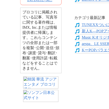
ブロコリに掲載され
ている記事、写真等
カテゴリ最新記事
に関する著作権は、
TUNEXXついにデ
IMX, Inc.または情報
新人K―POPア
提供者に帰属しま
Music Kオリジ
す。これらコンテン
ツの全部または一部
aespa、LE SS
を複製･公開･送信･頒
KーPOPバラエテ
布･譲渡･貸与･翻訳･
翻案･使用許諾･転載
などをすることはで
きません。