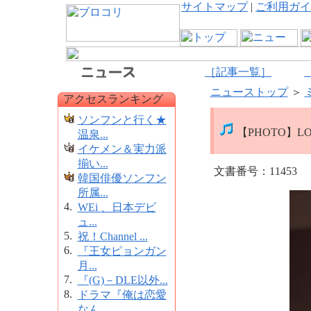
サイトマップ
|
ご利用ガイ
［記事一覧］
ニューストップ
＞
アクセスランキング
ソンフンと行く★
【PHOTO】LOV
温泉...
イケメン＆実力派
揃い...
文書番号：11453
韓国俳優ソンフン
所属...
4.
WEi 、日本デビ
ュ...
5.
祝！Channel ...
6.
『王女ピョンガン
月...
7.
『(G)－DLE以外...
8.
ドラマ『俺は恋愛
なん...