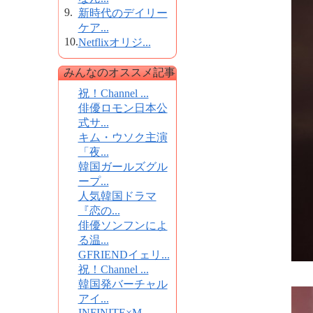
9.
新時代のデイリー
ケア...
10.
Netflixオリジ...
みんなのオススメ記事
祝！Channel ...
俳優ロモン日本公
式サ...
キム・ウソク主演
「夜...
韓国ガールズグル
ープ...
人気韓国ドラマ
『恋の...
俳優ソンフンによ
る温...
GFRIENDイェリ...
祝！Channel ...
韓国発バーチャル
アイ...
INFINITE×M...