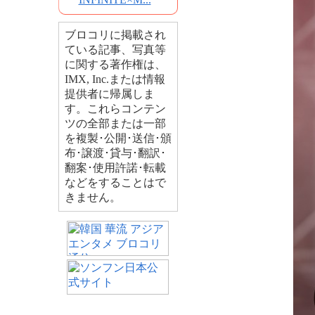
ブロコリに掲載され
ている記事、写真等
に関する著作権は、
IMX, Inc.または情報
提供者に帰属しま
す。これらコンテン
ツの全部または一部
を複製･公開･送信･頒
布･譲渡･貸与･翻訳･
翻案･使用許諾･転載
などをすることはで
きません。