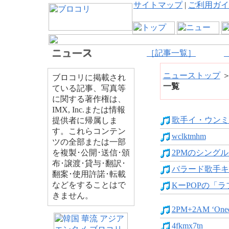
サイトマップ
|
ご利用ガイ
［記事一覧］
ニューストップ
ブロコリに掲載され
一覧
ている記事、写真等
に関する著作権は、
IMX, Inc.または情報
歌手イ・ウンミ 
提供者に帰属しま
す。これらコンテン
wclktmhm
ツの全部または一部
を複製･公開･送信･頒
2PMのシングルと
布･譲渡･貸与･翻訳･
バラード歌手キム
翻案･使用許諾･転載
などをすることはで
KーPOPの「ラ
きません。
2PM+2AM ‘Oneda
4fkmx7tn