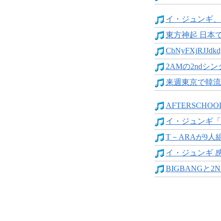
イ・ジュンギ、
東方神起 日本で
CbNyFXjRJJdkdg
2AMの2ndシン
来週東京で韓流O
AFTERSCHOOL
イ・ジュンギ「De
T－ARAが9人組
イ・ジュンギ 感動
BIGBANGと2NE