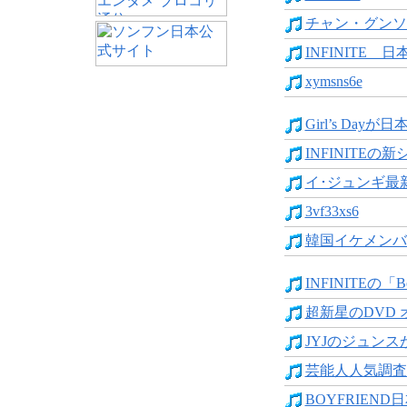
チャン・グンソ
INFINITE 日
xymsns6e
Girl’s Dayが日
INFINITEの新
イ･ジュンギ最新
3vf33xs6
韓国イケメンバン
INFINITEの「Be 
超新星のDVD 
JYJのジュンスが
芸能人人気調査 
BOYFRIEND